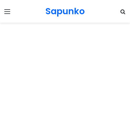
Sapunko
Menu
Pr