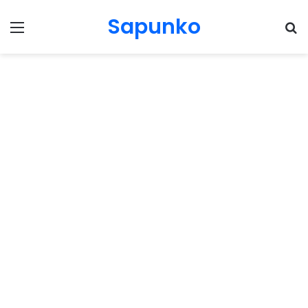
Sapunko
Menu
Pr