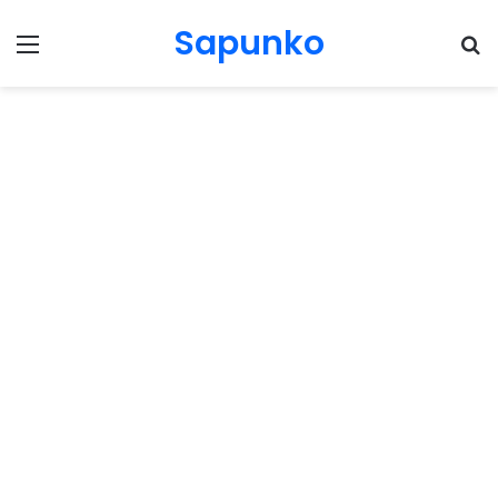
Sapunko
Menu
Pr