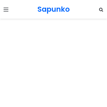
Sapunko
Menu
Pr