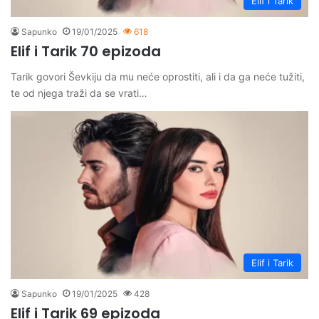
Elif i Tarik
Sapunko
19/01/2025
618
Elif i Tarik 70 epizoda
Tarik govori Ševkiju da mu neće oprostiti, ali i da ga neće tužiti,
te od njega traži da se vrati…
Elif i Tarik
Sapunko
19/01/2025
428
Elif i Tarik 69 epizoda