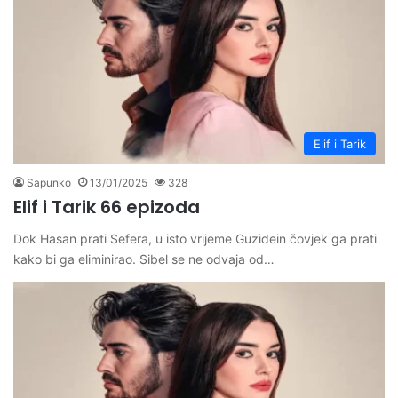
Elif i Tarik
Sapunko
13/01/2025
328
Elif i Tarik 66 epizoda
Dok Hasan prati Sefera, u isto vrijeme Guzidein čovjek ga prati
kako bi ga eliminirao. Sibel se ne odvaja od…