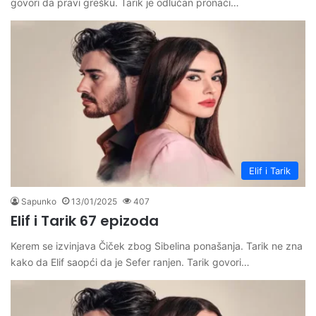
govori da pravi grešku. Tarik je odlučan pronaći…
Elif i Tarik
Sapunko
13/01/2025
407
Elif i Tarik 67 epizoda
Kerem se izvinjava Čiček zbog Sibelina ponašanja. Tarik ne zna
kako da Elif saopći da je Sefer ranjen. Tarik govori…