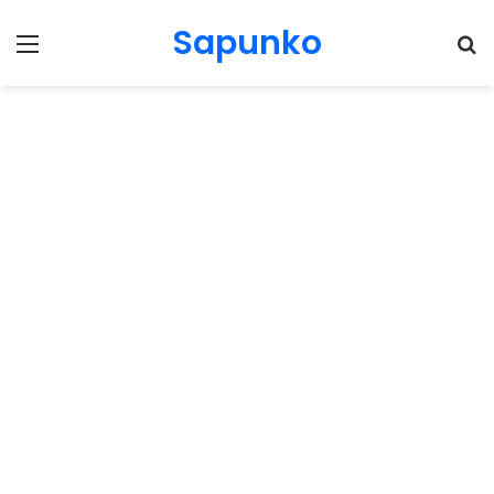
Sapunko
Menu
Pr