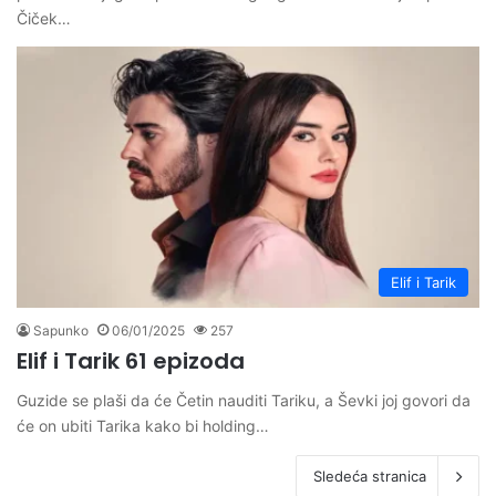
Čiček…
Elif i Tarik
Sapunko
06/01/2025
257
Elif i Tarik 61 epizoda
Guzide se plaši da će Četin nauditi Tariku, a Ševki joj govori da
će on ubiti Tarika kako bi holding…
Sledeća stranica