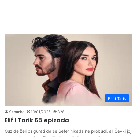
Elif i Tarik
Sapunko
19/01/2025
328
Elif i Tarik 68 epizoda
Guzide želi osigurati da se Sefer nikada ne probudi, ali Ševki joj