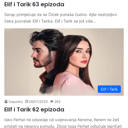
Elif i Tarik 63 epizoda
Serap primjećuje da se Čiček ponaša čudno. Ajše nestrpljivo
čeka povratak Elif i Tarika. Elif i Tarik se još više…
Elif i Tarik
Sapunko
06/01/2025
263
Elif i Tarik 62 epizoda
Iako Ferhat ne odustaje od uvjeravanja Kerema, Kerem ne želi
pristati na njegovu ponudu. Zbog toga Ferhat odlučuje ispričati