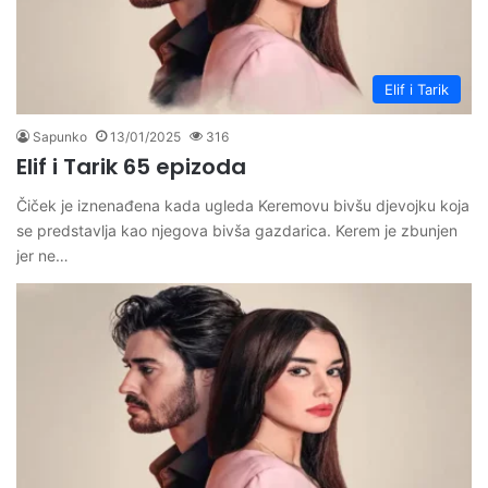
Elif i Tarik
Sapunko
13/01/2025
316
Elif i Tarik 65 epizoda
Čiček je iznenađena kada ugleda Keremovu bivšu djevojku koja
se predstavlja kao njegova bivša gazdarica. Kerem je zbunjen
jer ne…