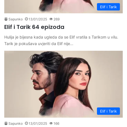
Elif i Tarik
Sapunko
13/01/2025
269
Elif i Tarik 64 epizoda
Hulija je bijesna kada ugleda da se Elif vratila s Tarikom u vilu.
Tarik je pokušava uvjeriti da Elif nije…
Elif i Tarik
Sapunko
13/01/2025
166