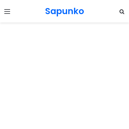
Sapunko
Menu
Pr