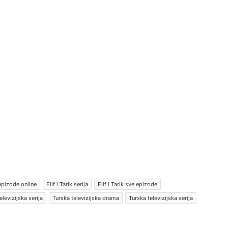
 epizode online
Elif i Tarik serija
Elif i Tarik sve epizode
elevizijska serija
Turska televizijska drama
Turska televizijska serija