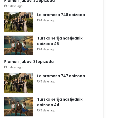
Plamen ljubavi 32 epizoda
3 days ago
La promesa 748 epizoda
4 days ago
Turska serija nasljednik
epizoda 45
4 days ago
Plamen ljubavi 31 epizoda
5 days ago
La promesa 747 epizoda
5 days ago
Turska serija nasljednik
epizoda 44
5 days ago