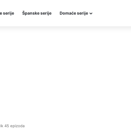
e serije
Španske serije
Domaće serije
arik 45 epizoda