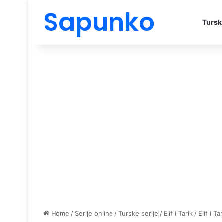
Sapunko
Tursk
Home
/
Serije online
/
Turske serije
/
Elif i Tarik
/
Elif i T