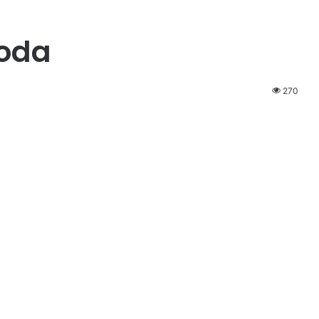
zoda
270