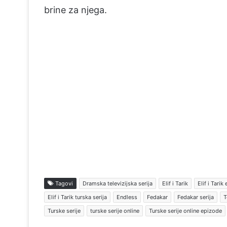
brine za njega.
Tagovi
Dramska televizijska serija
Elif i Tarik
Elif i Tarik
Elif i Tarik turska serija
Endless
Fedakar
Fedakar serija
T
Turske serije
turske serije online
Turske serije online epizode