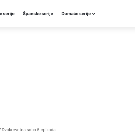
e serije
Španske serije
Domaće serije
/
Dvokrevetna soba 5 epizoda