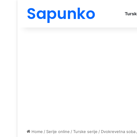
Sapunko
Tursk
Home
/
Serije online
/
Turske serije
/
Dvokrevetna soba