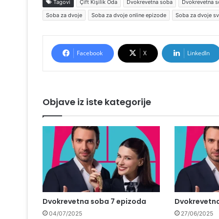
Tagovi
Çift Kişilik Oda
Dvokrevetna soba
Dvokrevetna s
Soba za dvoje
Soba za dvoje online epizode
Soba za dvoje s
Facebook
X
LinkedIn
Objave iz iste kategorije
Dvokrevetna soba 7 epizoda
Dvokrevetna
04/07/2025
27/06/2025