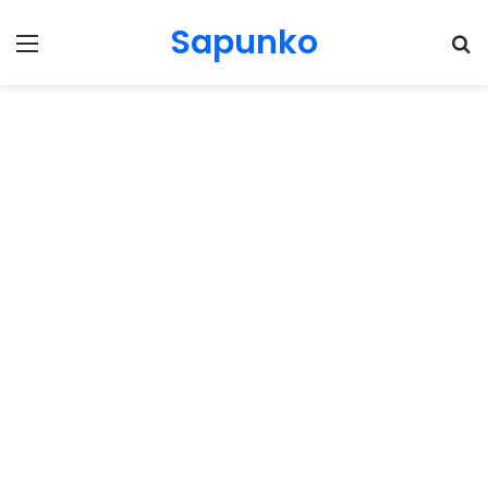
Sapunko
Menu
Pr