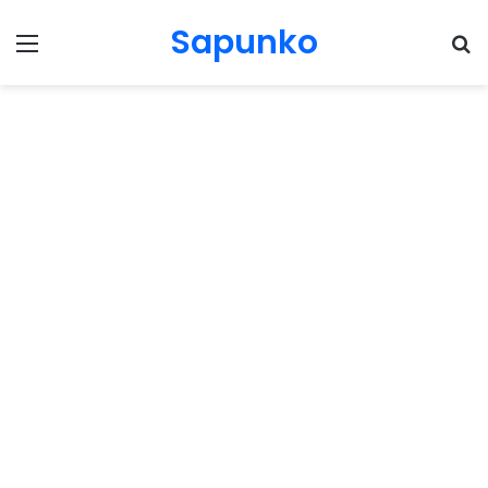
Sapunko
Menu
Pr