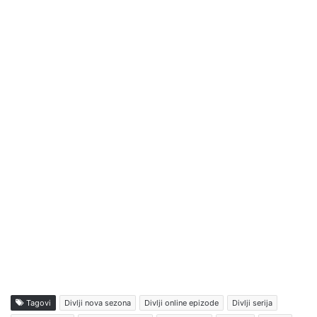
Tagovi
Divlji nova sezona
Divlji online epizode
Divlji serija