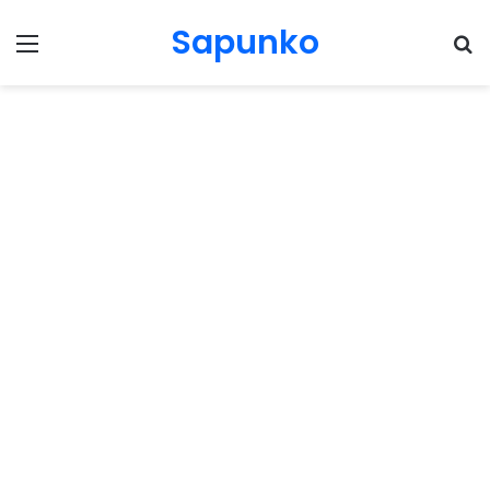
Sapunko
Menu
Pr