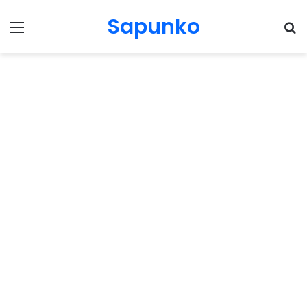
Sapunko
Menu
Pr