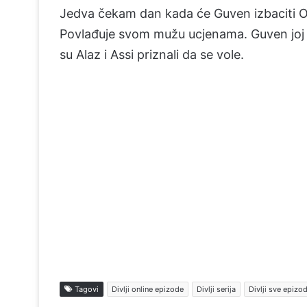
Jedva čekam dan kada će Guven izbaciti Oz
Povlađuje svom mužu ucjenama. Guven joj se
su Alaz i Assi priznali da se vole.
Tagovi
Divlji online epizode
Divlji serija
Divlji sve epizo