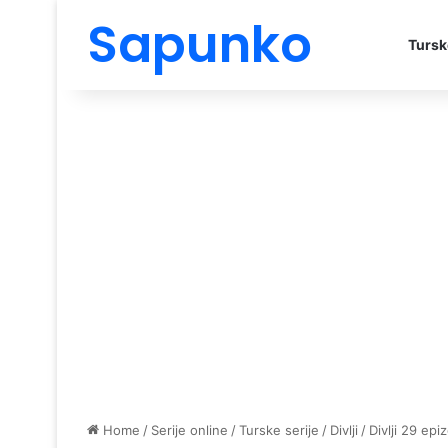
Sapunko
Tursk
Home
/
Serije online
/
Turske serije
/
Divlji
/
Divlji 29 epi