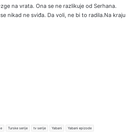
ge na vrata. Ona se ne razlikuje od Serhana.
 nikad ne sviđa. Da voli, ne bi to radila.Na kraju
de
Turske serije
tv serije
Yabani
Yabani epizode