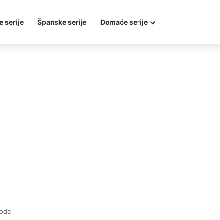
e serije
Španske serije
Domaće serije
zoda