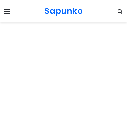
Sapunko
Menu
Pr