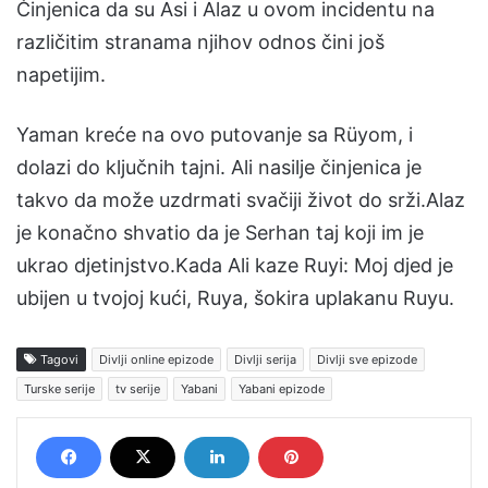
Činjenica da su Asi i Alaz u ovom incidentu na
različitim stranama njihov odnos čini još
napetijim.
Yaman kreće na ovo putovanje sa Rüyom, i
dolazi do ključnih tajni. Ali nasilje činjenica je
takvo da može uzdrmati svačiji život do srži.Alaz
je konačno shvatio da je Serhan taj koji im je
ukrao djetinjstvo.Kada Ali kaze Ruyi: Moj djed je
ubijen u tvojoj kući, Ruya, šokira uplakanu Ruyu.
Tagovi
Divlji online epizode
Divlji serija
Divlji sve epizode
Turske serije
tv serije
Yabani
Yabani epizode