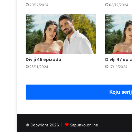
29/12/2024
08/12/2024
Divlji 48 epizoda
Divlji 47 ep
25/11/2024
17/11/2024
Koju seri
© Copyright 2026 |
Sapunko.online