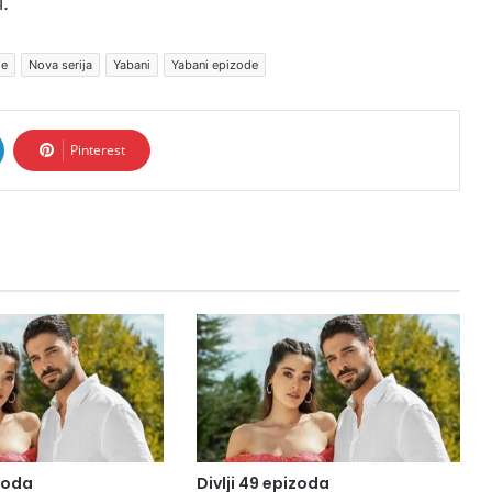
.
de
Nova serija
Yabani
Yabani epizode
Pinterest
izoda
Divlji 49 epizoda