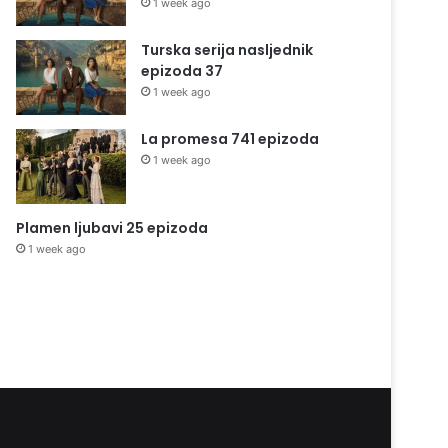
1 week ago
Turska serija nasljednik
epizoda 37
1 week ago
La promesa 741 epizoda
1 week ago
Plamen ljubavi 25 epizoda
1 week ago