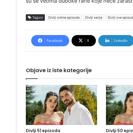
su se veoma duboke rane koje neće zarasti
Tagovi
Divlji online epizode
Divlji serija
Divlji sve epizo
Facebook
X
LinkedIn
Objave iz iste kategorije
Divlji 51 epizoda
Divlji 50 ep