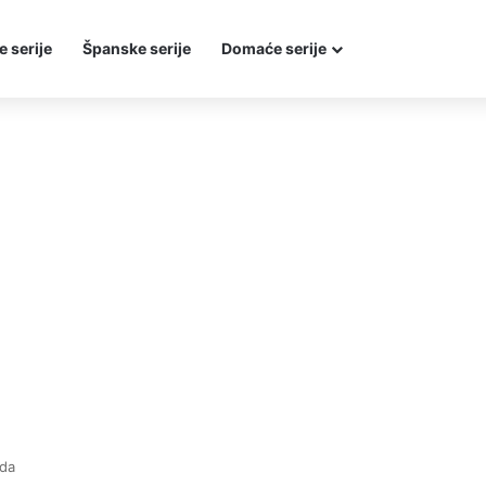
e serije
Španske serije
Domaće serije
oda