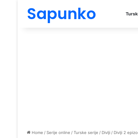
Sapunko
Tursk
Home
/
Serije online
/
Turske serije
/
Divlji
/
Divlji 2 epiz