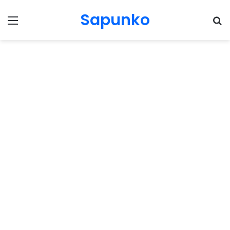
Sapunko
Menu
Pr