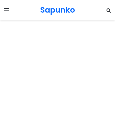
Sapunko
Menu
Pr