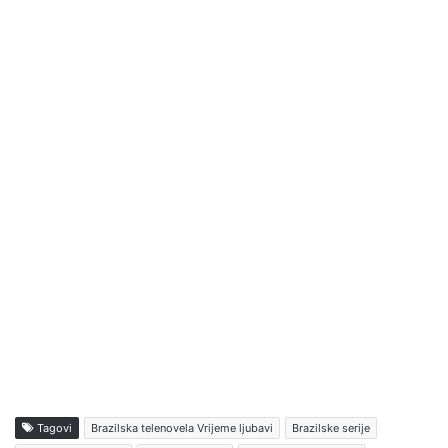
Tagovi
Brazilska telenovela Vrijeme ljubavi
Brazilske serije