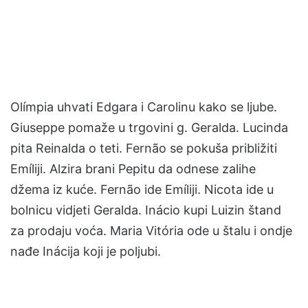
Olímpia uhvati Edgara i Carolinu kako se ljube.
Giuseppe pomaže u trgovini g. Geralda. Lucinda
pita Reinalda o teti. Fernão se pokuša približiti
Emíliji. Alzira brani Pepitu da odnese zalihe
džema iz kuće. Fernão ide Emíliji. Nicota ide u
bolnicu vidjeti Geralda. Inácio kupi Luizin štand
za prodaju voća. Maria Vitória ode u štalu i ondje
nađe Inácija koji je poljubi.