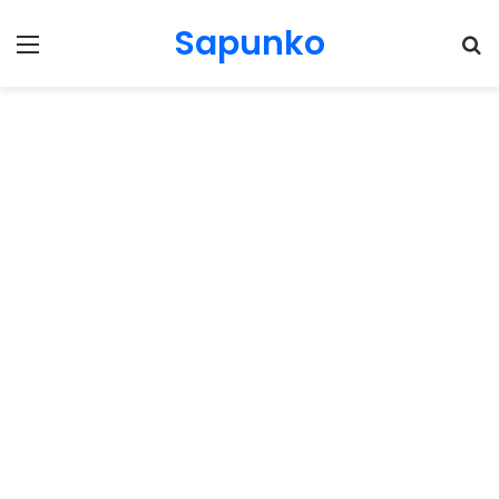
Sapunko
Menu
Pr