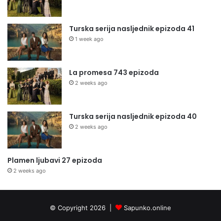
Turska serija nasljednik epizoda 41
1 week ago
La promesa 743 epizoda
2 weeks ago
Turska serija nasljednik epizoda 40
2 weeks ago
Plamen ljubavi 27 epizoda
2 weeks ago
© Copyright 2026 |
Sapunko.online