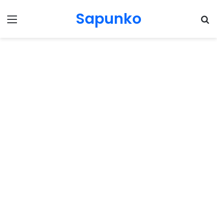
Sapunko
Menu
Pr