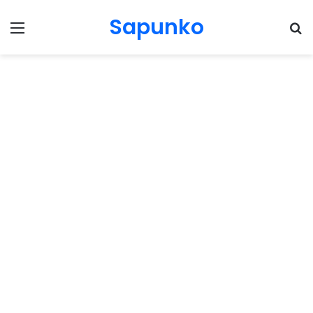
Sapunko
Menu
Pr