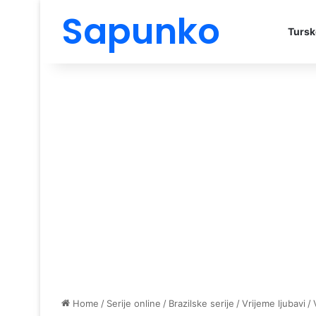
Sapunko
Tursk
Home
/
Serije online
/
Brazilske serije
/
Vrijeme ljubavi
/