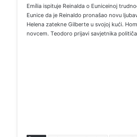
Emília ispituje Reinalda o Euniceinoj trudn
Eunice da je Reinaldo pronašao novu ljubav
Helena zatekne Gilberte u svojoj kući. H
novcem. Teodoro prijavi savjetnika političar