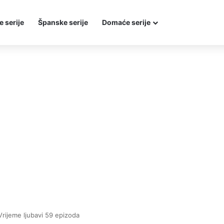
e serije
Španske serije
Domaće serije
Vrijeme ljubavi 59 epizoda