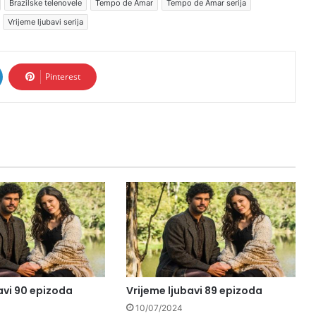
Brazilske telenovele
Tempo de Amar
Tempo de Amar serija
Vrijeme ljubavi serija
Pinterest
avi 90 epizoda
Vrijeme ljubavi 89 epizoda
10/07/2024