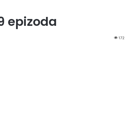
59 epizoda
172