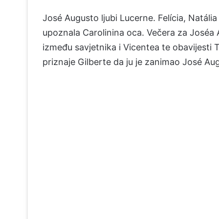
José Augusto ljubi Lucerne. Felícia, Natália
upoznala Carolinina oca. Večera za Joséa A
između savjetnika i Vicentea te obavijesti T
priznaje Gilberte da ju je zanimao José Au