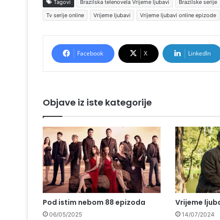
Tagovi
Brazilska telenovela Vrijeme ljubavi
Brazilske serije
Tv serije online
Vrijeme ljubavi
Vrijeme ljubavi online epizode
Facebook
X
LinkedIn
Objave iz iste kategorije
Pod istim nebom 88 epizoda
Vrijeme ljub
06/05/2025
14/07/2024