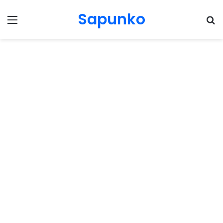
Sapunko
Menu
Pr