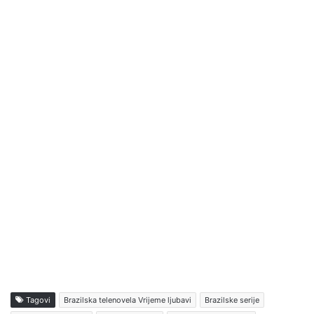
Tagovi
Brazilska telenovela Vrijeme ljubavi
Brazilske serije