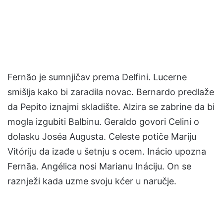
Fernão je sumnjičav prema Delfini. Lucerne
smišlja kako bi zaradila novac. Bernardo predlaže
da Pepito iznajmi skladište. Alzira se zabrine da bi
mogla izgubiti Balbinu. Geraldo govori Celini o
dolasku Joséa Augusta. Celeste potiče Mariju
Vitóriju da izađe u šetnju s ocem. Inácio upozna
Fernãa. Angélica nosi Marianu Ináciju. On se
raznježi kada uzme svoju kćer u naručje.