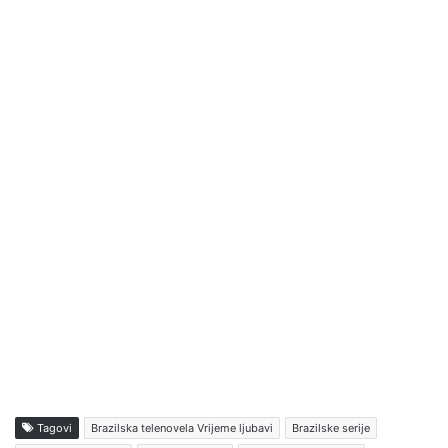
Tagovi
Brazilska telenovela Vrijeme ljubavi
Brazilske serije