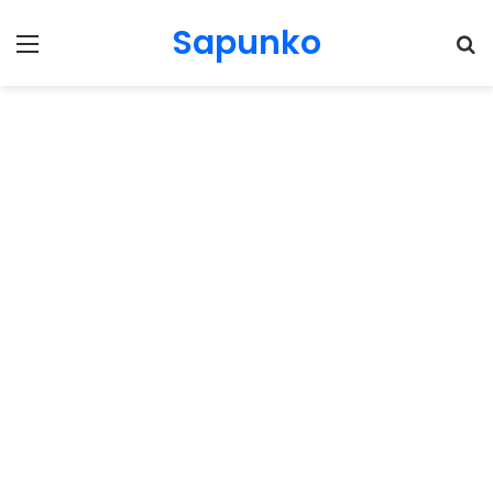
Sapunko
Menu
Pr