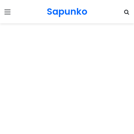
Sapunko
Menu
Pr