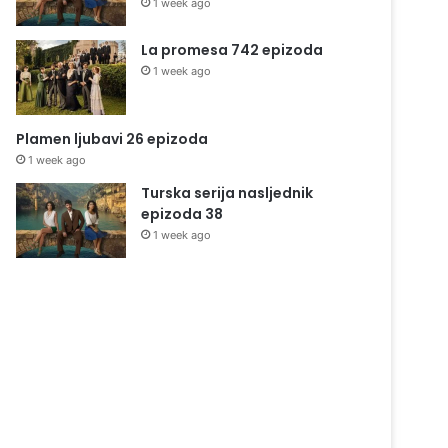
1 week ago
La promesa 742 epizoda
1 week ago
Plamen ljubavi 26 epizoda
1 week ago
Turska serija nasljednik
epizoda 38
1 week ago