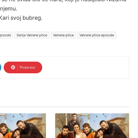
 njemu.
Kari svoj bubreg.
epizode
Serija Vatrene ptice
Vatrene ptice
Vatrene ptice epizode
Pinterest