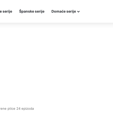
e serije
Španske serije
Domaće serije
rene ptice 24 epizoda