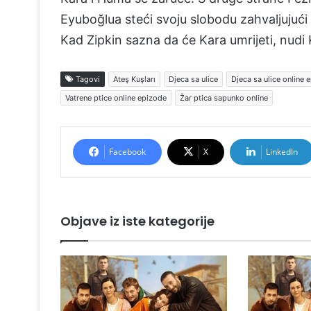
Eyuboğlua steći svoju slobodu zahvaljujući
Kad Zipkin sazna da će Kara umrijeti, nudi 
Tagovi
Ateş Kuşları
Djeca sa ulice
Djeca sa ulice online 
Vatrene ptice online epizode
Žar ptica sapunko online
Facebook
X
LinkedIn
Objave iz iste kategorije