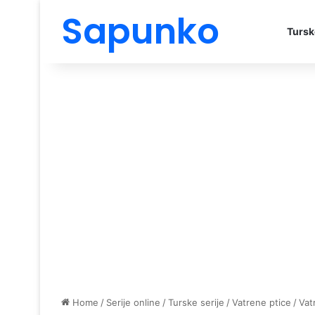
Sapunko
Tursk
Home
/
Serije online
/
Turske serije
/
Vatrene ptice
/
Vat