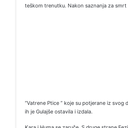
teškom trenutku. Nakon saznanja za smrt o
“Vatrene Ptice ” koje su potjerane iz svog d
ih je Gulajše ostavila i izdala.
Kara i Huma se zaruče. S druge strane Fezi 