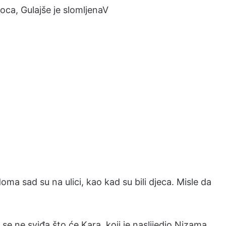
ca, Gulajše je slomljenaV
oma sad su na ulici, kao kad su bili djeca. Misle da
se ne sviđa što će Kara, koji je naslijedio Nizama