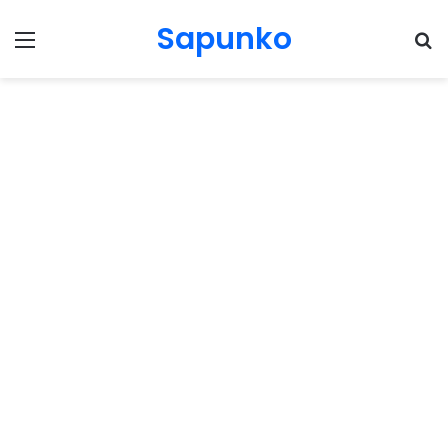
Sapunko
Menu
Pr