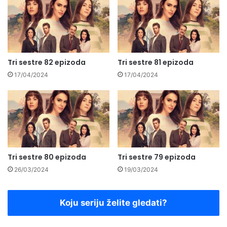
Tri sestre 82 epizoda
Tri sestre 81 epizoda
17/04/2024
17/04/2024
Tri sestre 80 epizoda
Tri sestre 79 epizoda
26/03/2024
19/03/2024
Koju seriju želite gledati?