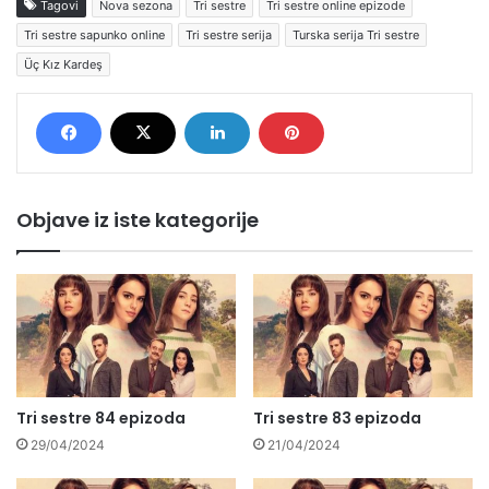
Tagovi
Nova sezona
Tri sestre
Tri sestre online epizode
Tri sestre sapunko online
Tri sestre serija
Turska serija Tri sestre
Üç Kız Kardeş
Objave iz iste kategorije
Tri sestre 84 epizoda
Tri sestre 83 epizoda
29/04/2024
21/04/2024