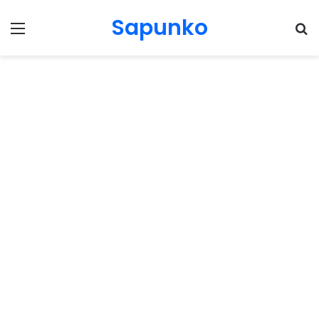
Sapunko
Menu
Pr