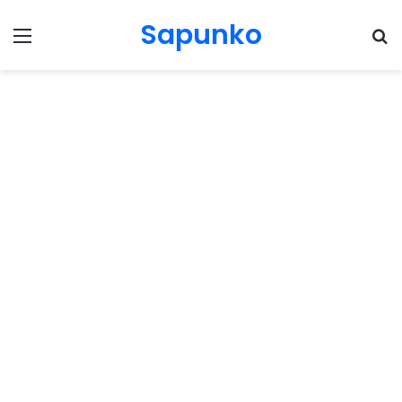
Sapunko
Menu
Pr