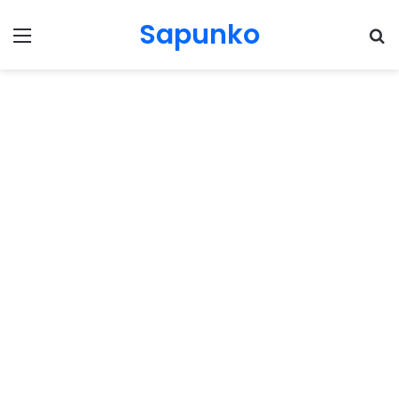
Sapunko
Menu
Pr