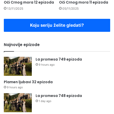
Oči Crnog mora 12 epizoda
Oči Crnog mora 11 epizoda
13/11/2025
05/11/2025
Koju seriju želite gledati?
Najnovije epizode
La promesa 749 epizoda
9 hours ago
Plamen ljubavi 32 epizoda
9 hours ago
La promesa 748 epizoda
1 day ago