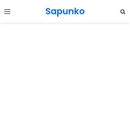
Sapunko
Menu
Pr