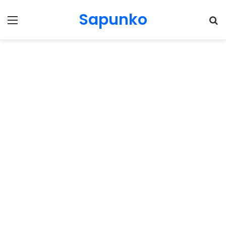
Sapunko
Menu
Pr