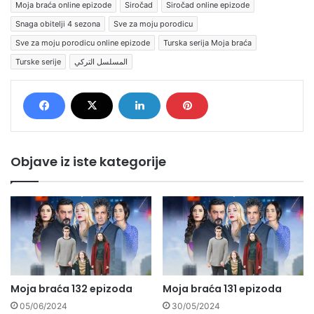
Moja braća online epizode
Siročad
Siročad online epizode
Snaga obitelji 4 sezona
Sve za moju porodicu
Sve za moju porodicu online epizode
Turska serija Moja braća
Turske serije
المسلسل التركي
Objave iz iste kategorije
Moja braća 132 epizoda
Moja braća 131 epizoda
05/06/2024
30/05/2024