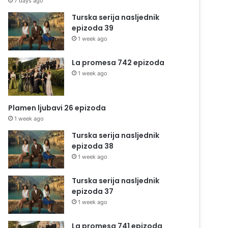
7 days ago
Turska serija nasljednik
epizoda 39
1 week ago
La promesa 742 epizoda
1 week ago
Plamen ljubavi 26 epizoda
1 week ago
Turska serija nasljednik
epizoda 38
1 week ago
Turska serija nasljednik
epizoda 37
1 week ago
La promesa 741 epizoda