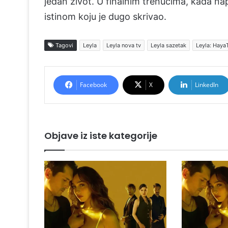
jedan život. U finalnim trenucima, kada n
istinom koju je dugo skrivao.
Tagovi
Leyla
Leyla nova tv
Leyla sazetak
Leyla: Haya
Facebook
X
LinkedIn
Objave iz iste kategorije