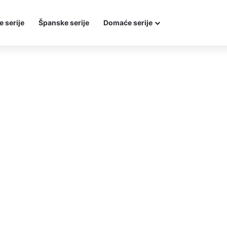
e serije
Španske serije
Domaće serije