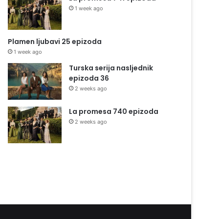
1 week ago
Plamen ljubavi 25 epizoda
1 week ago
Turska serija nasljednik
epizoda 36
2 weeks ago
La promesa 740 epizoda
2 weeks ago