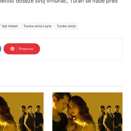
apetost doseže svoj vrhunac, Tufan se nađe pred
T Aşk Adalet
Turska serija Leyla
Turske serije
Pinterest