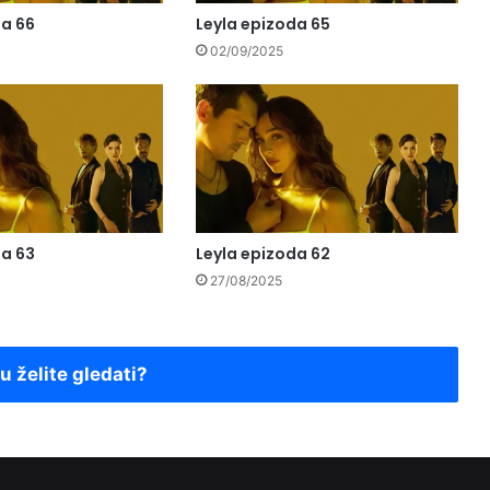
da 66
Leyla epizoda 65
02/09/2025
da 63
Leyla epizoda 62
27/08/2025
ju želite gledati?