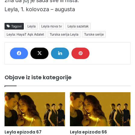
zna da joj je sada sve ili ništa.
Leyla, 1. kolovoza – augusta
Tagovi
Leyla
Leyla nova tv
Leyla sazetak
Leyla: HayaT Aşk Adalet
Turska serija Leyla
Turske serije
Objave iz iste kategorije
Leyla epizoda 67
Leyla epizoda 66