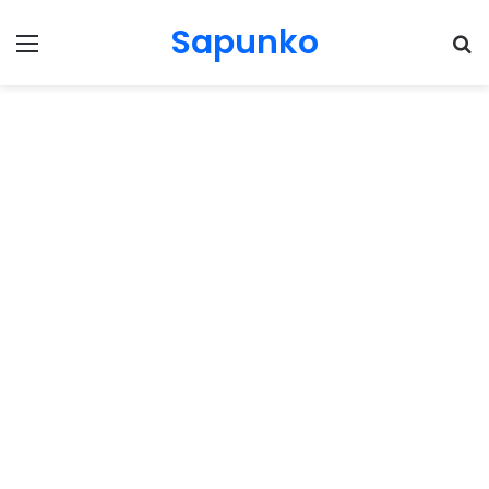
Sapunko
Menu
Pr