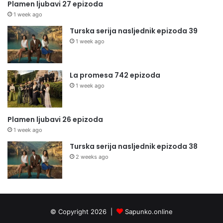
Plamen ljubavi 27 epizoda
1 week ago
Turska serija nasljednik epizoda 39
1 week ago
La promesa 742 epizoda
1 week ago
Plamen ljubavi 26 epizoda
1 week ago
Turska serija nasljednik epizoda 38
2 weeks ago
© Copyright 2026 |
Sapunko.online