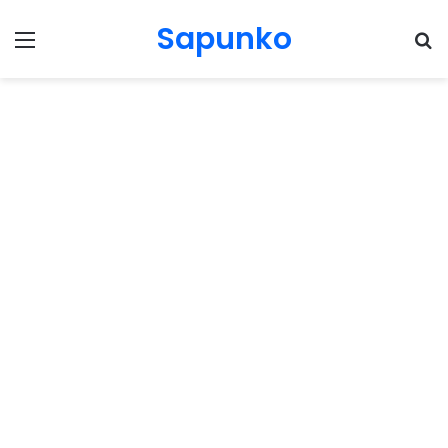
Sapunko
Menu
Pr