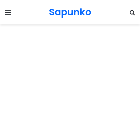
Sapunko
Menu
Pr