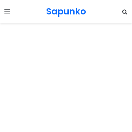
Sapunko
Menu
Pr