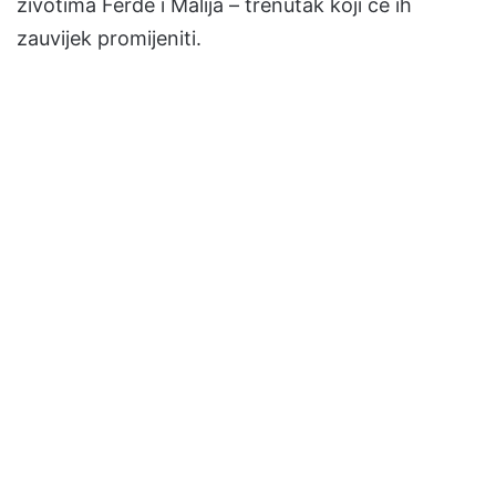
životima Ferde i Malija – trenutak koji će ih
zauvijek promijeniti.