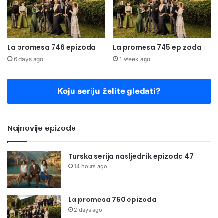
La promesa 746 epizoda
La promesa 745 epizoda
6 days ago
1 week ago
Koju seriju želite gledati?
Najnovije epizode
Turska serija nasljednik epizoda 47
14 hours ago
La promesa 750 epizoda
2 days ago