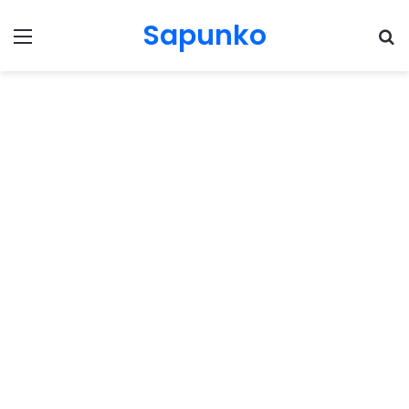
Sapunko
Menu
Pr