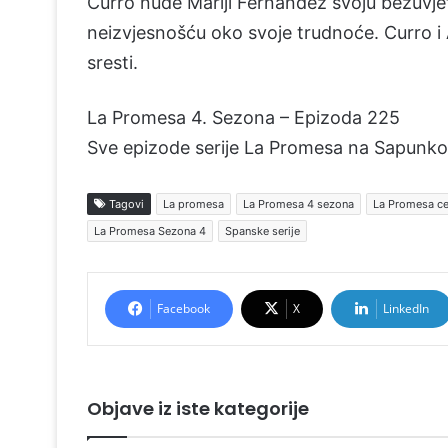
Curro nude Mariji Fernández svoju bezuvjetn
neizvjesnošću oko svoje trudnoće. Curro i
sresti.
La Promesa 4. Sezona – Epizoda 225
Sve epizode serije La Promesa na Sapunko
Tagovi
La promesa
La Promesa 4 sezona
La Promesa ce
La Promesa Sezona 4
Spanske serije
Facebook
X
LinkedIn
Objave iz iste kategorije