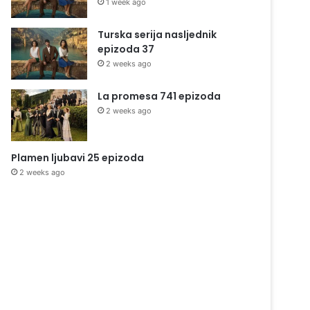
1 week ago
Turska serija nasljednik
epizoda 37
2 weeks ago
La promesa 741 epizoda
2 weeks ago
Plamen ljubavi 25 epizoda
2 weeks ago