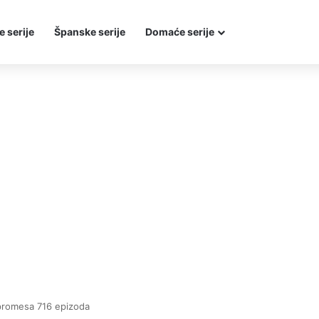
e serije
Španske serije
Domaće serije
promesa 716 epizoda