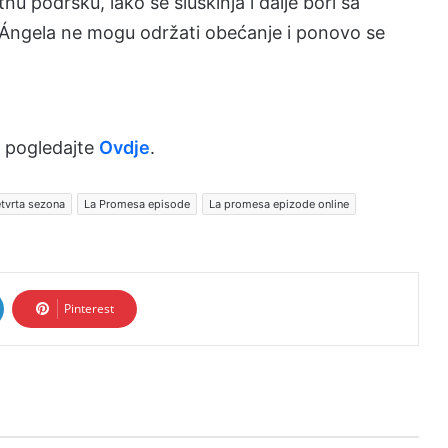
u podršku, iako se sluškinja i dalje bori sa
 Ángela ne mogu održati obećanje i ponovo se
 pogledajte
Ovdje
.
tvrta sezona
La Promesa episode
La promesa epizode online
Pinterest