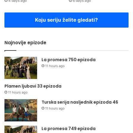
4 days ago
6 days ago
Koju seriju želite gledati?
Najnovije epizode
La promesa 750 epizoda
11 hours ago
Plamen ljubavi 33 epizoda
11 hours ago
Turska serija nasljednik epizoda 46
11 hours ago
La promesa 749 epizoda