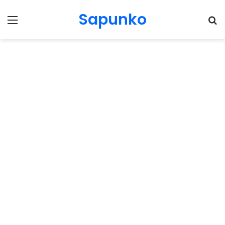
Sapunko
Menu
Pr