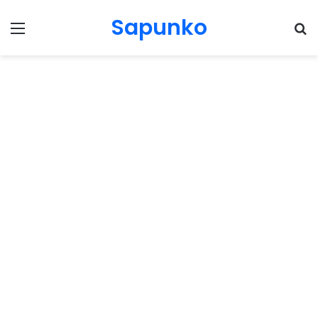
Sapunko
Menu
Pr