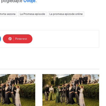
 pogledajte
Ovdje
.
tvrta sezona
La Promesa episode
La promesa epizode online
Pinterest