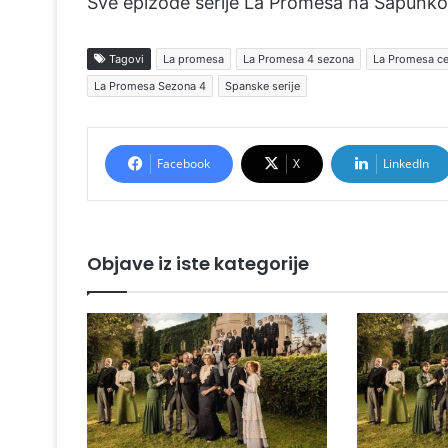
Sve epizode serije La Promesa na Sapunko
Tagovi
La promesa
La Promesa 4 sezona
La Promesa ce
La Promesa Sezona 4
Spanske serije
Facebook
X
LinkedIn
Objave iz iste kategorije