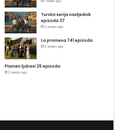
1 week ago
Turska serija nasljednik
epizoda 37
2 weeks ago
La promesa 741 epizoda
2 weeks ago
Plamen ljubavi 25 epizoda
2 weeks ago