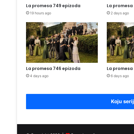
La promesa 749 epizoda
La promesa 
19 hours ago
2 days ago
La promesa 746 epizoda
La promesa 
4 days ago
6 days ago
Koju seri