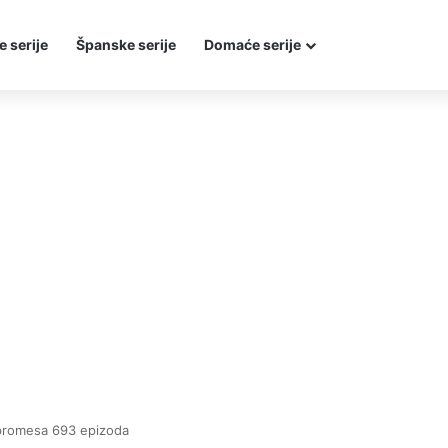
e serije
Španske serije
Domaće serije
promesa 693 epizoda