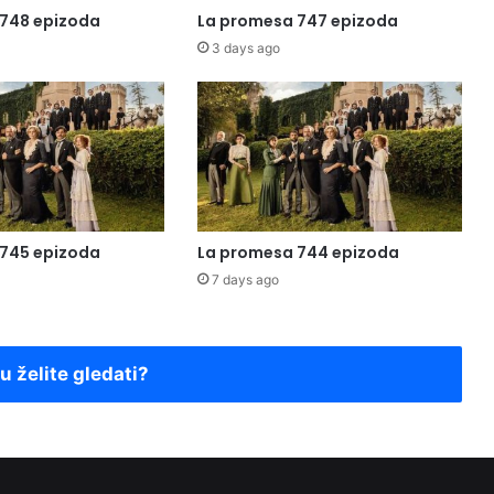
748 epizoda
La promesa 747 epizoda
3 days ago
745 epizoda
La promesa 744 epizoda
7 days ago
ju želite gledati?