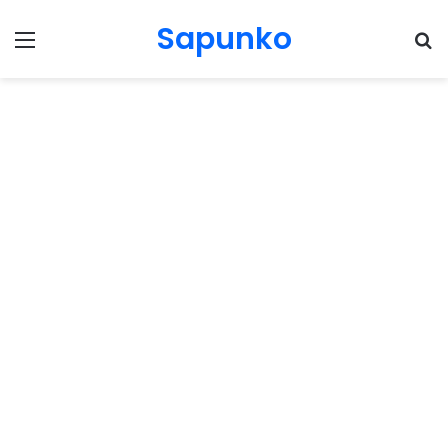
Sapunko
Menu
Pr