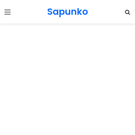
Sapunko
Menu
Pr