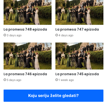
La promesa 748 epizoda
La promesa 747 epizoda
3 days ago
4 days ago
La promesa 746 epizoda
La promesa 745 epizoda
5 days ago
1 week ago
Koju seriju želite gledati?