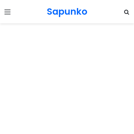
Sapunko
Menu
Pr