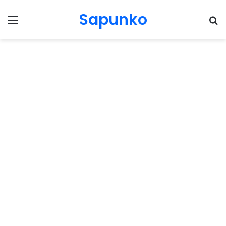
Sapunko
Menu
Pr