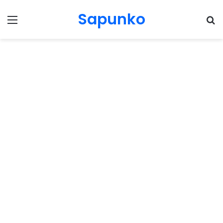
Sapunko
Menu
Pr