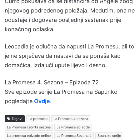
Curro pokušava da se distancira od Ángele zbog
njegovog podređenog položaja. Međutim, ona ne
odustaje i dogovara posljednji sastanak prije
konačnog odlaska.
Leocadia je odlučna da napusti La Promesu, ali to
je ne sprječava da nastavi da se ponaša kao
domaćica, izdajući upute lijevo i desno.
La Promesa 4. Sezona – Epizoda 72
Sve epizode serije La Promesa na Sapunko
pogledajte
Ovdje
.
Tagovi
La promesa
La Promesa 4 sezona
La Promesa cetvrta sezona
La Promesa episode
La promesa epizode online
La Promesa Sezona 4
Spanske serije