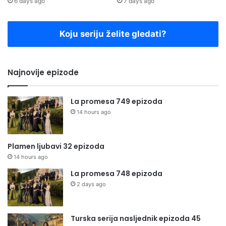
6 days ago
7 days ago
Koju seriju želite gledati?
Najnovije epizode
La promesa 749 epizoda
14 hours ago
Plamen ljubavi 32 epizoda
14 hours ago
La promesa 748 epizoda
2 days ago
Turska serija nasljednik epizoda 45