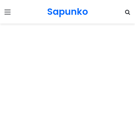
Sapunko
Menu
Pr