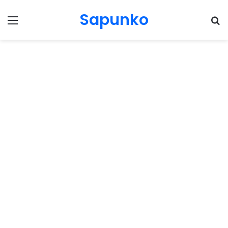
Sapunko
Menu
Pr