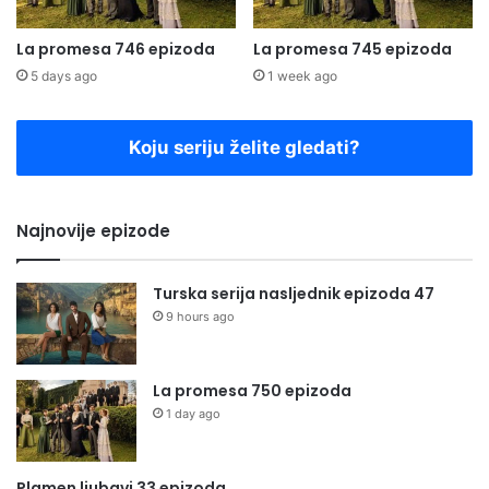
La promesa 746 epizoda
La promesa 745 epizoda
5 days ago
1 week ago
Koju seriju želite gledati?
Najnovije epizode
Turska serija nasljednik epizoda 47
9 hours ago
La promesa 750 epizoda
1 day ago
Plamen ljubavi 33 epizoda