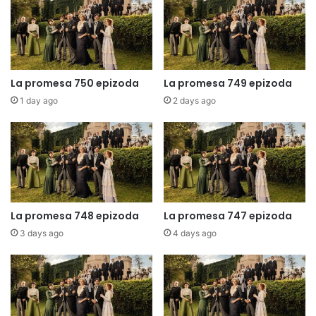
La promesa 750 epizoda
La promesa 749 epizoda
1 day ago
2 days ago
La promesa 748 epizoda
La promesa 747 epizoda
3 days ago
4 days ago