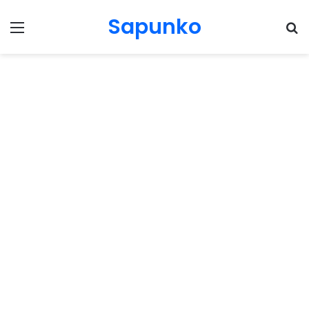
Sapunko
Menu
Pr