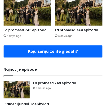
La promesa 745 epizoda
La promesa 744 epizoda
5 days ago
6 days ago
Koju seriju želite gledati?
Najnovije epizode
La promesa 749 epizoda
9 hours ago
Plamen ljubavi 32 epizoda