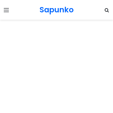
Sapunko
Menu
Pr